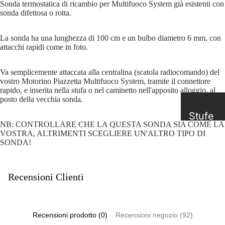
Sonda termostatica di ricambio per Multifuoco System già esistenti con
sonda difettosa o rotta.
La sonda ha una lunghezza di 100 cm e un bulbo diametro 6 mm, con
attacchi rapidi come in foto.
Va semplicemente attaccata alla centralina (scatola radiocomando) del
vostro Motorino Piazzetta Multifuoco System, tramite il connettore
rapido, e inserita nella stufa o nel caminetto nell'apposito alloggio, al
posto della vecchia sonda.
Stufe
NB: CONTROLLARE CHE LA QUESTA SONDA SIA COME LA
a
VOSTRA, ALTRIMENTI SCEGLIERE UN'ALTRO TIPO DI
SONDA!
Legna
Stufe
Recensioni Clienti
a
Pellet
Stufe
Recensioni prodotto (0)
Recensioni negozio (92)