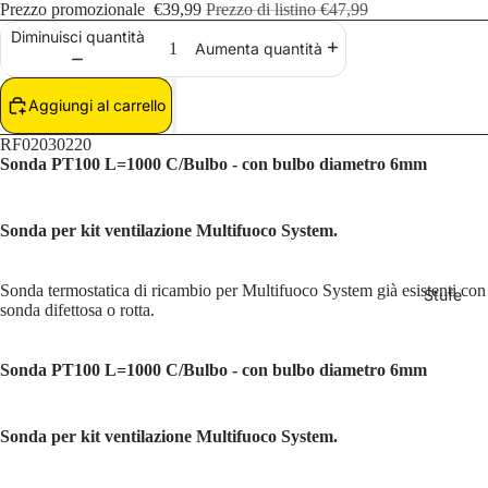
Prezzo promozionale
€39,99
Prezzo di listino
€47,99
Fòghe
Diminuisci quantità
Aumenta quantità
r
Planik
Aggiungi al carrello
a
RF02030220
Sonda PT100 L=1000 C/Bulbo - con bulbo diametro 6mm
Vulca
no
Sonda per kit ventilazione Multifuoco System.
Fire
Binari
Sonda termostatica di ricambio per Multifuoco System già esistenti con
Stufe
sonda difettosa o rotta.
Desig
n
Sonda PT100 L=1000 C/Bulbo - con bulbo diametro 6mm
Klover
Sonda per kit ventilazione Multifuoco System.