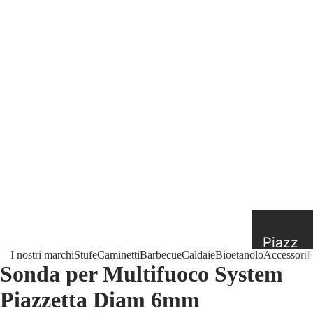
Piazz
I nostri marchi
Stufe
Caminetti
Barbecue
Caldaie
Bioetanolo
Accessori
R
etta e
Sonda per Multifuoco System
Superi
Piazzetta Diam 6mm
or