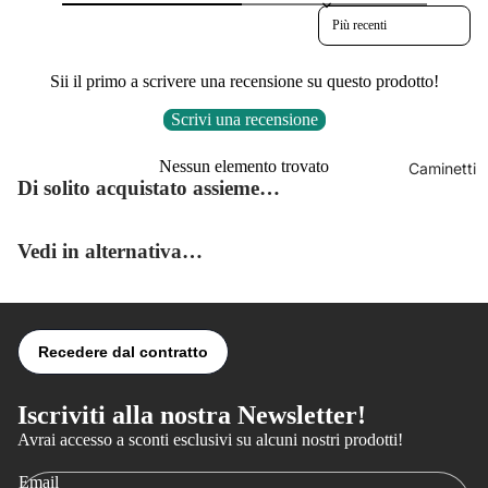
Ibride
Sort reviews by
Stufe
a
Sii il primo a scrivere una recensione su questo prodotto!
Bioeta
Scrivi una recensione
nolo
Nessun elemento trovato
Caminetti
Di solito acquistato assieme…
Vedi in alternativa…
Iscriviti alla nostra Newsletter!
Avrai accesso a sconti esclusivi su alcuni nostri prodotti!
Informativa sulla privacy
Informativa sui rimborsi
Email