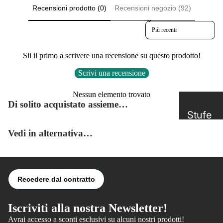
Recensioni prodotto (0)
Recensioni negozio (92)
Sort reviews by
Sii il primo a scrivere una recensione su questo prodotto!
Scrivi una recensione
Nessun elemento trovato
Di solito acquistato assieme…
Stufe
a
Vedi in alternativa…
Legna
Stufe
a
Pellet
Iscriviti alla nostra Newsletter!
Stufe
Avrai accesso a sconti esclusivi su alcuni nostri prodotti!
Informativa sulla privacy