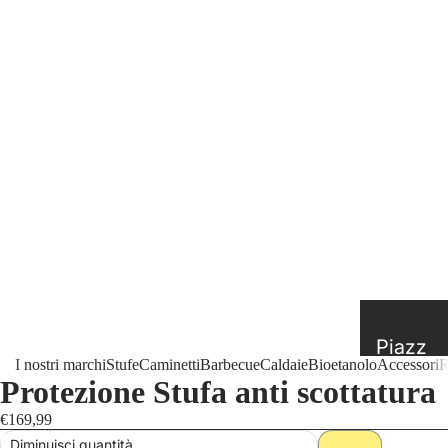
Piazz
I nostri marchi
Stufe
Caminetti
Barbecue
Caldaie
Bioetanolo
Accessori
R
etta e
Protezione Stufa anti scottatura
Superi
€169,99
or
Diminuisci quantità