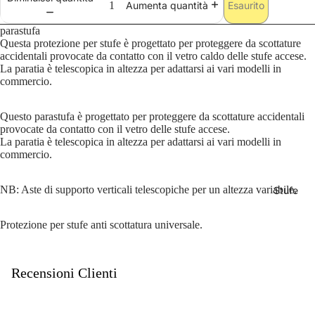
Esaurito
Aumenta quantità
Fòghe
parastufa
r
Questa protezione per stufe è progettato per proteggere da scottature
accidentali provocate da contatto con il vetro caldo delle stufe accese.
Planik
La paratia è telescopica in altezza per adattarsi ai vari modelli in
commercio.
a
Vulca
Questo parastufa è progettato per proteggere da scottature accidentali
provocate da contatto con il vetro delle stufe accese.
no
La paratia è telescopica in altezza per adattarsi ai vari modelli in
commercio.
Fire
Binari
NB: Aste di supporto verticali telescopiche per un altezza variabile.
Stufe
Desig
n
Protezione per stufe anti scottatura universale.
Klover
Recensioni Clienti