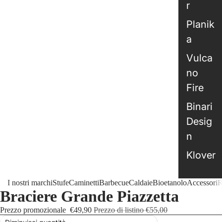
r
Planik
a
Vulca
no
Fire
Binari
Desig
n
Klover
I nostri marchi
Stufe
Caminetti
Barbecue
Caldaie
Bioetanolo
Accessori
R
Braciere Grande Piazzetta
Prezzo promozionale
€49,90
Prezzo di listino
€55,00