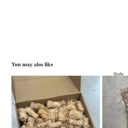
Vulcano Fire
Binari Design
Klover
You may also like
Stufe