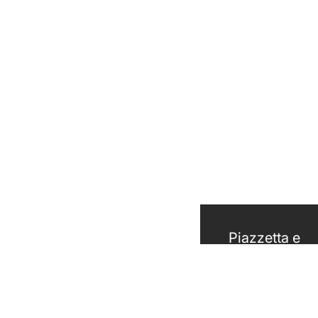
Piazzetta e
Superior
Fògher
Planika