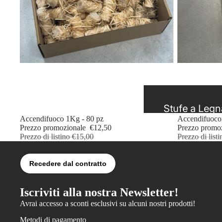
Stufe a Legn
In offerta
Accendifuoco 1Kg - 80 pz
In offerta
Accendifuoco
Stufe a Pelle
Prezzo promozionale
€12,50
Prezzo promo
Prezzo di listino
€15,00
Prezzo di list
Stufe Ibride
Stufe a Bioe
Iscriviti alla nostra Newsletter!
Avrai accesso a sconti esclusivi su alcuni nostri prodotti!
Metodi di pagamento